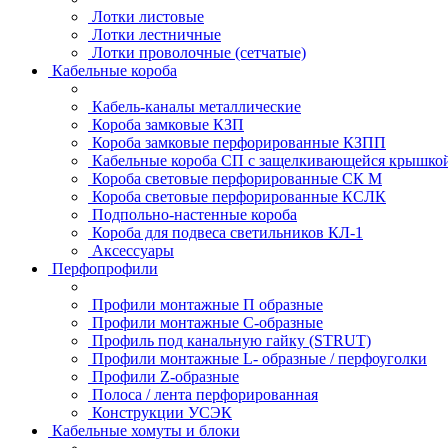
Лотки листовые
Лотки лестничные
Лотки проволочные (сетчатые)
Кабельные короба
Кабель-каналы металлические
Короба замковые КЗП
Короба замковые перфорированные КЗПП
Кабельные короба СП с защелкивающейся крышко
Короба световые перфорированные СК М
Короба световые перфорированные КСЛК
Подпольно-настенные короба
Короба для подвеса светильников КЛ-1
Аксессуары
Перфопрофили
Профили монтажные П образные
Профили монтажные C-образные
Профиль под канальную гайку (STRUT)
Профили монтажные L- образные / перфоуголки
Профили Z-образные
Полоса / лента перфорированная
Конструкции УСЭК
Кабельные хомуты и блоки