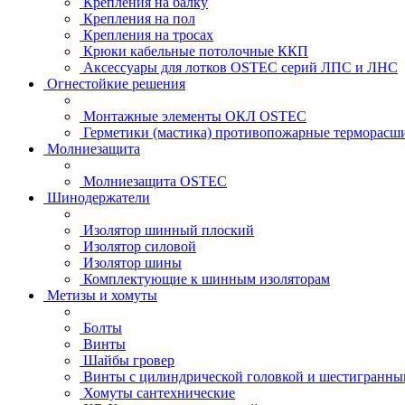
Крепления на балку
Крепления на пол
Крепления на тросах
Крюки кабельные потолочные ККП
Аксессуары для лотков OSTEC серий ЛПС и ЛНС
Огнестойкие решения
Монтажные элементы ОКЛ OSTEC
Герметики (мастика) противопожарные термор
Молниезащита
Молниезащита OSTEC
Шинодержатели
Изолятор шинный плоский
Изолятор силовой
Изолятор шины
Комплектующие к шинным изоляторам
Метизы и хомуты
Болты
Винты
Шайбы гровер
Винты с цилиндрической головкой и шестигранны
Хомуты сантехнические