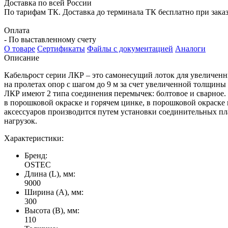
Доставка по всей России
По тарифам ТК. Доставка до терминала ТК бесплатно при заказе
Оплата
- По выставленному счету
О товаре
Сертификаты
Файлы с документацией
Аналоги
Описание
Кабельрост серии ЛКР – это самонесущий лоток для увеличен
на пролетах опор с шагом до 9 м за счет увеличенной толщин
ЛКР имеют 2 типа соединения перемычек: болтовое и сварное
в порошковой окраске и горячем цинке, в порошковой окраске
аксессуаров производится путем установки соединительных п
нагрузок.
Характеристики:
Бренд:
OSTEC
Длина (L), мм:
9000
Ширина (А), мм:
300
Высота (В), мм:
110