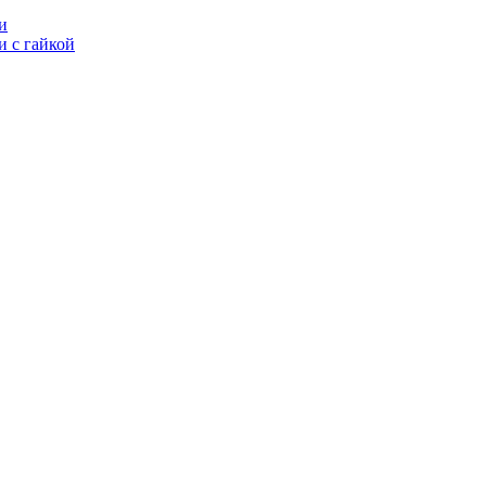
и
 с гайкой