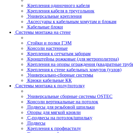
Крепления одиночного кабеля
Крепления кабеля в треугольник
Универсальные крепления
Аксессуары к кабельным хомутам и блокам
Кабельные блоки
Системы монтажа на стене
Стойки и полки ГЭМ
Консоли настенные
Крепления к сетчатым заборам
Кронштейны рожковые (для метрополитена)
Крепления на опоры ограждения (квадратные труб
Крепления к стене кабельных хомутов (узлов)
Универсально-сборные системы
Крюки кабельные КК
Системы монтажа к полу/потолку
Универсальные сборные системы OSTEC
Консоли вертикальные на потолок
Подвесы для резьбовой шпильки
Опоры для мягкой кровли
С-подвесы на потолок/шпильку
Подвесы
Крепления к профнастилу