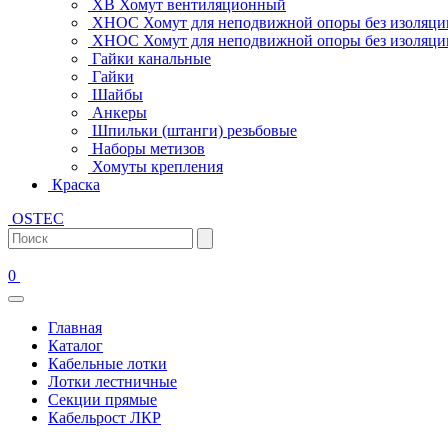
ХВ Хомут вентиляционный
ХНОС Хомут для неподвижной опоры без изоляци
ХНОС Хомут для неподвижной опоры без изоляции
Гайки канальные
Гайки
Шайбы
Анкеры
Шпильки (штанги) резьбовые
Наборы метизов
Хомуты крепления
Краска
OSTEC
0
Главная
Каталог
Кабельные лотки
Лотки лестничные
Секции прямые
Кабельрост ЛКР