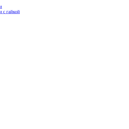
и
 с гайкой