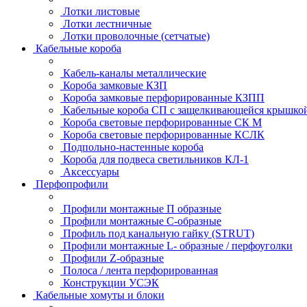
Лотки листовые
Лотки лестничные
Лотки проволочные (сетчатые)
Кабельные короба
Кабель-каналы металлические
Короба замковые КЗП
Короба замковые перфорированные КЗПП
Кабельные короба СП с защелкивающейся крышко
Короба световые перфорированные СК М
Короба световые перфорированные КСЛК
Подпольно-настенные короба
Короба для подвеса светильников КЛ-1
Аксессуары
Перфопрофили
Профили монтажные П образные
Профили монтажные C-образные
Профиль под канальную гайку (STRUT)
Профили монтажные L- образные / перфоуголки
Профили Z-образные
Полоса / лента перфорированная
Конструкции УСЭК
Кабельные хомуты и блоки