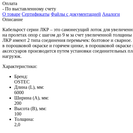
Оплата
- По выставленному счету
О товаре
Сертификаты
Файлы с документацией
Аналоги
Описание
Кабельрост серии ЛКР – это самонесущий лоток для увеличен
на пролетах опор с шагом до 9 м за счет увеличенной толщин
ЛКР имеют 2 типа соединения перемычек: болтовое и сварное
в порошковой окраске и горячем цинке, в порошковой окраске
аксессуаров производится путем установки соединительных п
нагрузок.
Характеристики:
Бренд:
OSTEC
Длина (L), мм:
6000
Ширина (А), мм:
200
Высота (В), мм:
100
Толщина:
2,0