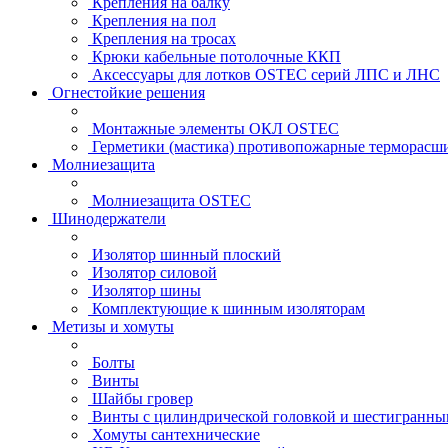
Крепления на балку
Крепления на пол
Крепления на тросах
Крюки кабельные потолочные ККП
Аксессуары для лотков OSTEC серий ЛПС и ЛНС
Огнестойкие решения
Монтажные элементы ОКЛ OSTEC
Герметики (мастика) противопожарные термор
Молниезащита
Молниезащита OSTEC
Шинодержатели
Изолятор шинный плоский
Изолятор силовой
Изолятор шины
Комплектующие к шинным изоляторам
Метизы и хомуты
Болты
Винты
Шайбы гровер
Винты с цилиндрической головкой и шестигранны
Хомуты сантехнические