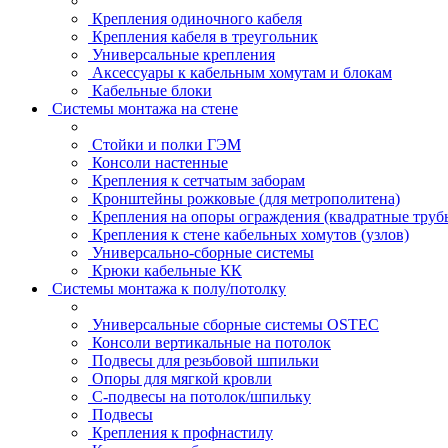
Крепления одиночного кабеля
Крепления кабеля в треугольник
Универсальные крепления
Аксессуары к кабельным хомутам и блокам
Кабельные блоки
Системы монтажа на стене
Стойки и полки ГЭМ
Консоли настенные
Крепления к сетчатым заборам
Кронштейны рожковые (для метрополитена)
Крепления на опоры ограждения (квадратные труб
Крепления к стене кабельных хомутов (узлов)
Универсально-сборные системы
Крюки кабельные КК
Системы монтажа к полу/потолку
Универсальные сборные системы OSTEC
Консоли вертикальные на потолок
Подвесы для резьбовой шпильки
Опоры для мягкой кровли
С-подвесы на потолок/шпильку
Подвесы
Крепления к профнастилу