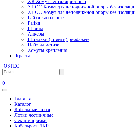
ХВ Хомут вентиляционный
ХНОС Хомут для неподвижной опоры без изоляци
ХНОС Хомут для неподвижной опоры без изоляции
Гайки канальные
Гайки
Шайбы
Анкеры
Шпильки (штанги) резьбовые
Наборы метизов
Хомуты крепления
Краска
OSTEC
0
Главная
Каталог
Кабельные лотки
Лотки лестничные
Секции прямые
Кабельрост ЛКР